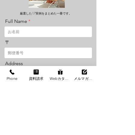
厳選した17実例をまとめた一冊です。
Full Name
〒
Address
Phone
資料請求
Webカタログ
メルマガ登録
Email
Tel
当社を知ったきっかけは？ How did