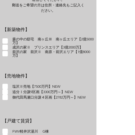
郵送をご希望の方は住所・連絡先もご記入く
ださい。
【新築物件】
森の中の邸宅 南ヶ丘Ⅲ 南ヶ丘エリア【2億5000
万】
成沢の家Ⅱ プリンスエリア【3億2000万】
前沢の家 前沢Ⅱ 南原・前沢エリア【1億8000
万】
【売地物件】
塩沢Ⅱ売地【7500万円】NEW
追分Ⅰ分譲9区画【3300万円～】NEW
御代田馬瀬口分譲４区画【2782万円～】NEW
【戸建て賃貸】
FWV軽井沢湯川 G棟