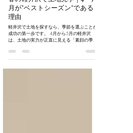
軽井沢の別荘・移住情報
春の軽井沢で土地見学｜4〜5
月が"ベストシーズン"である
理由
軽井沢で土地を探すなら、季節を選ぶことが
成功の第一歩です。 4月から5月の軽井沢
は、土地の実力が正直に見える「素顔の季
節」。 夏の緑が生い茂る前のこの時期だか
らこそ、日当たり・地形・周辺環境のすべて
を、ありのままに確認できます。 別荘や移
住を検討されている方に、春の現地見学をお
すすめする理由をお伝えします。 ■ 春の軽
井沢が土地見学に最適な3つの理由 ◎ ① 葉
が茂る前だから、地形・日照・眺望が正直に
見える 軽井沢は標高約1,000メートル。夏
になると木々が深い緑で覆われ、地形や隣接
建物との距離感が見えにくくなります。 し
かし4〜5月の軽井沢はまだ落葉樹が芽吹き