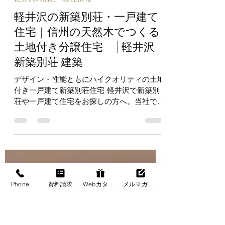
osaka
3月13日
読了時間: 6分
軽井沢の別荘・移住情報
軽井沢の新築別荘・一戸建て
住宅｜信州の天然木でつくる
土地付き分譲住宅 | 軽井沢
新築別荘 建築
デザイン・性能ともにハイクオリティの土地
付き一戸建て新築別荘住宅 軽井沢で新築別
荘や一戸建て住宅をお探しの方へ。当社で
は、信州産の天然木をふんだんに使用した軽
井沢の土地付き新築分譲別荘・住宅をご提供
しています。 信州産の無垢材を使用し、地
Phone
資料請求
Webカタログ
メルマガ登録
元職人の手仕事で丁寧に仕上げた本格木造住
宅。木のぬくもりを感じ、やさしい香りに包
まれながら、天然木ならではの心地よい暮ら