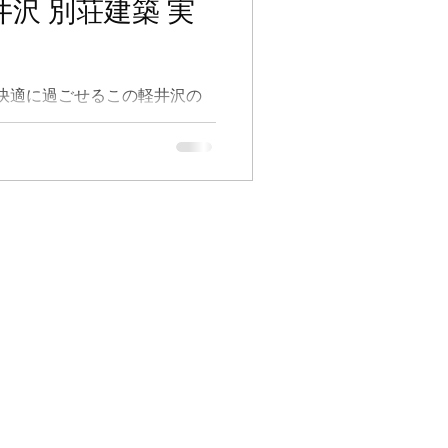
井沢 別荘建築 実
快適に過ごせるこの軽井沢の
とつながるアクティブな休日を
を置きたい…というご夫妻に
た。