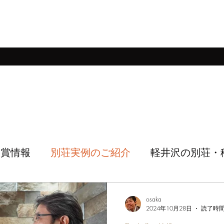
シー
建売ご成約実例
注文別荘建築
売地
戸建て賃貸
With Pe
受賞情報
別荘実例のご紹介
軽井沢の別荘・
osaka
2024年10月28日
読了時間: