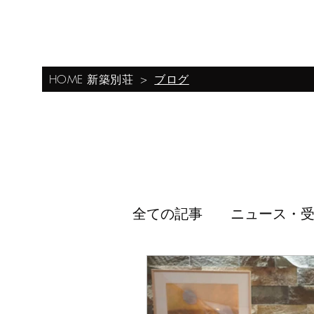
0267-46-8646
​株式会社フォレストコーポレーション 軽井沢支店
HOME 新築別荘
プライバシーポリ
軽井沢の新築別荘・高級別荘・別荘建築
HOME 新築別荘
ブログ
>
全ての記事
ニュース・
Third office 情報