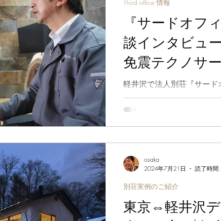
Third office 情報
『サードオフ
談インタビュー Vol.１ 株式会
免震テクノサー
別荘建築 実例
軽井沢で法人別荘『サード
理由とその経緯、軽井沢の
震業界のこと、さまざまな
た。
osaka
2024年7月21日
読了時間:
別荘実例のご紹介
東京⇔軽井沢