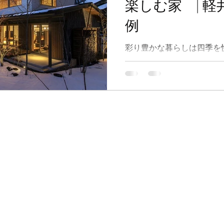
楽しむ家 | 軽
例
彩り豊かな暮らしは四季を
家があるからこそ♪♪ 自然
過ごしたい、ワインセラー
ぴったりの場所になりまし