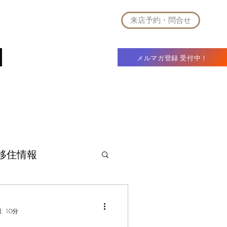
来店予約・問合せ
t
法人別荘
企業概要
ブログ
メルマガ登録 受付中！
移住情報
 10分