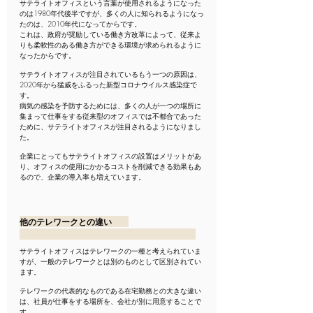
サテライトオフィスという言葉が使用されるようになった
のは1980年代後半ですが、多くの人に知られるようになっ
たのは、2010年代になってからです。
これは、政府が奨励している働き方改革によって、従来よ
りも柔軟性のある働き方ができる環境が求められるように
なったからです。
サテライトオフィスが注目されているもう一つの原因は、
2020年から猛威をふるった新型コロナウイルス感染症で
す。
病気の感染を予防するためには、多くの人が一つの場所に
集まって仕事をする従来型のオフィスでは不都合であった
ために、サテライトオフィスが注目されるようになりまし
た。
企業にとってもサテライトオフィスの設置はメリットがあ
り、オフィスの使用にかかるコストを削減できる効果もあ
るので、企業の導入率も増えています。
他のテレワークとの違い        
サテライトオフィスはテレワークの一種と考えられていま
すが、一般のテレワークとは別のものとして区別されてい
ます。
テレワークの代表的なものである在宅勤務との大きな違い
は、社員が仕事をする場所を、会社が別に用意することで
す。