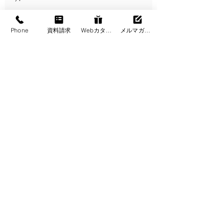
サテライトオフィスで働くルールづく
Phone
資料請求
Webカタログ
メルマガ登録
り　　　　　　　　　　　　　　　　
情報の取り扱い以外のルールを決めておくことも、サテラ
イトオフィスを設置する際には重要なポイントになりま
す。
勤務管理や評価基準など、サテライトオフィスで適用され
る条件をしっかりと決めておけば、社員が安心して働くこ
とができます。
サテライトオフィスの導入事
例　　　　　　　　　　　　　　　　　
地方自治体でも、サテライトオフィスの誘致に積極的な取
り組みを行っています。
例えば、本州の中央部に位置し各主要都市からアクセスし
やすい立地環境の、長野県。
長野県企業立地ガイド
でもその魅力を詳しくまとめてお
り、条件を満たせば建物や設備の取得・賃貸料・経費など
を最大3億円まで助成してくれるなどの手厚いサポートが
受けられます。