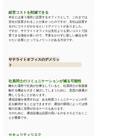
経営コストを削減できる
本社とは違う場所に設置するオフィスとして、これまでは
支社が設置されることが多かったのですが、支社は設置す
るのにコストがかかるというデメリットがありました。
ですが、サテライトオフィスは支社よりも安いコストで設
置できる場合が多いので、予算をかけずに新しい拠点を作
りたい企業にとってもメリットがある方法です。
サテライトオフィスのデメリッ
ト　　　　　　　　　　　　　　　　　　　
社員同士のコミュニケーションが減る可能性
離れた場所で社員が仕事をしていると、社員同士が直接接
触する機会も大きく減少してしまうために、意思の疎通が
難しくなることがあります。
通信設備を使用すれば、ある程度コミュニケーションの不
足を解消することはできますが、通信の環境によっては情
報の伝達に支障が出るケースもあります。
そのために、通信設備は品質の高いものをそろえておくこ
とが重要です。
セキュリティリスク