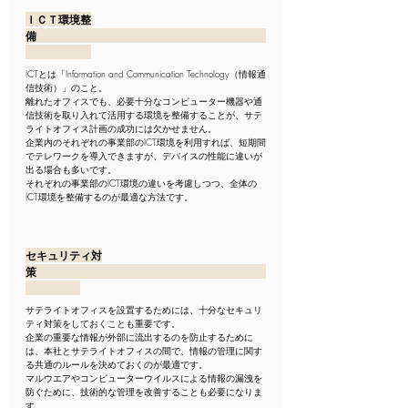
ＩＣＴ環境整
備　　　　　　　　　　　　　　　　　　　　　
ICTとは「Information and Communication Technology（情報通
信技術）」のこと。
離れたオフィスでも、必要十分なコンピューター機器や通
信技術を取り入れて活用する環境を整備することが、サテ
ライトオフィス計画の成功には欠かせません。
企業内のそれぞれの事業部のICT環境を利用すれば、短期間
でテレワークを導入できますが、デバイスの性能に違いが
出る場合も多いです。
それぞれの事業部のICT環境の違いを考慮しつつ、全体の
ICT環境を整備するのが最適な方法です。
セキュリティ対
策　　　　　　　　　　　　　　　　　　　　　
サテライトオフィスを設置するためには、十分なセキュリ
ティ対策をしておくことも重要です。
企業の重要な情報が外部に流出するのを防止するために
は、本社とサテライトオフィスの間で、情報の管理に関す
る共通のルールを決めておくのが最適です。
マルウエアやコンピューターウイルスによる情報の漏洩を
防ぐために、技術的な管理を改善することも必要になりま
す。