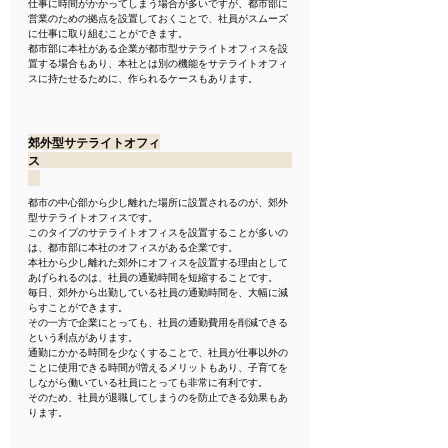
仕事に時間がかかってしまう場合が多いですが、都市部に
営業のための拠点を設置しておくことで、社員がスムーズ
に仕事に取り組むことができます。
都市部に本社がある企業が都市型サテライトオフィスを設
置する場合もあり、本社とは別の機能をサテライトオフィ
スに持たせるために、作られるケースもあります。
郊外型サテライトオフィ
ス　　　　　　　　　　　　　　　　　　　　　
都市の中心部から少し離れた場所に設置されるのが、郊外
型サテライトオフィスです。
このタイプのサテライトオフィスを設置することが多いの
は、都市部に本社のオフィスがある企業です。
本社から少し離れた郊外にオフィスを設置する理由として
あげられるのは、社員の通勤時間を短縮することです。
毎日、郊外から出勤している社員の通勤時間を、大幅に減
らすことができます。
その一方で企業にとっても、社員の通勤費用を削減できる
という利点があります。
通勤にかかる時間を少なくすることで、社員が仕事以外の
ことに使用できる時間が増えるメリットもあり、子育てを
しながら働いている社員にとっても非常に有利です。
そのため、社員が退職してしまうのを防止できる効果もあ
ります。