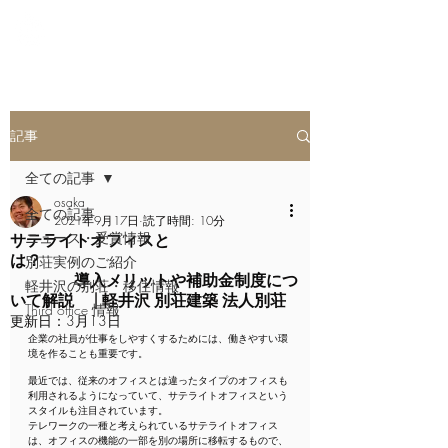
軽井沢の新築別荘
記事
全ての記事
osaka
全ての記事
2021年9月17日
読了時間: 10分
ニュース・受賞情報
サテライトオフィスと
は？
別荘実例のご紹介
導入メリットや補助金制度につ
軽井沢の別荘・移住情報
いて解説 | 軽井沢 別荘建築 法人別荘
Third office 情報
更新日：
3月13日
企業の社員が仕事をしやすくするためには、働きやすい環
境を作ることも重要です。
最近では、従来のオフィスとは違ったタイプのオフィスも
利用されるようになっていて、サテライトオフィスという
スタイルも注目されています。
テレワークの一種と考えられているサテライトオフィス
は、オフィスの機能の一部を別の場所に移転するもので、