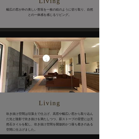
Living
幅広の窓が外の美しい苔垣を一枚の絵のように切り取り、自然
との一体感を感じるリビング。
Living
吹き抜け空間は珪藻土で仕上げ、高窓や幅広い窓から取り込ん
だ光と陰影で吹き抜けを満たしつつ、薪ストーブの背壁には天
然石タイルを配し、吹き抜け空間を開放的かつ落ち着きのある
空間に仕上げました。