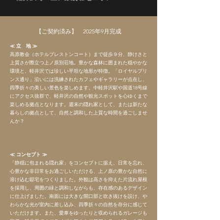
【ご契約済み】 2025年9月完成
​≪ 立 地 ≫
高原教会（ホテルブレストンコート）まで徒歩９分、静けさと
上質さが際立つ上ノ原別荘地。豊かな森林に囲まれた穏やかな
環境と、軽井沢では珍しい平坦な地形が特徴。「ロイヤルプリ
ンス通り」沿いには洗練されたカフェやギャラリーが点在し、
四季折々の美しい景色を楽しめます。中軽井沢駅や国道18号線
にアクセス抜群で、軽井沢の自然や観光スポットを心ゆくまで
楽しめる拠点となります。週末の隠れ家として、または新たな
暮らしの拠点として、自然と調和した上質な時間を過ごしませ
んか？
≪ コンセプト ≫
「静穏に包まれる隠れ家」をコンセプトに据え、日常を忘れ、
心豊かな非日常をお過ごしいただける、上ノ原の豊かな自然に
溶け込む邸宅をつくりました。外観は高さを抑えた片流れ屋根
を採用し、周囲の緑と調和しながらも、存在感のあるデザイン
に仕上げました。南面には大きな開口部と吹き抜けを設け、や
わらかな光が室内に差し込み、四季折々の自然を存分に感じて
いただけます。また、愛車をゆったりと収められるガレージも