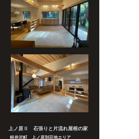
上ノ原Ⅱ 石張りと片流れ屋根の家
軽井沢町 上ノ原別荘地エリア