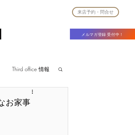
来店予約・問合せ
t
法人別荘
企業概要
ブログ
メルマガ登録 受付中！
Third office 情報
なお家事