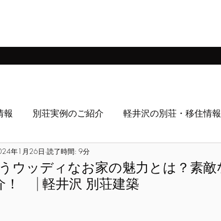
シー
建売ご成約実例
注文別荘建築
売地
戸建て賃貸
With Pe
情報
別荘実例のご紹介
軽井沢の別荘・移住情報
024年1月26日
読了時間: 9分
うウッディなお家の魅力とは？素敵
！ | 軽井沢 別荘建築