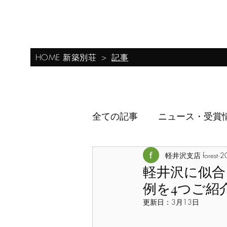
0267-46-8646
​株式会社フォレストコーポレーション 軽井沢支店
HOME 新築別荘
プライバシーポリ
軽井沢の新築別荘・高級別荘・別荘建築
HOME 新築別荘
記事
>
全ての記事
ニュース・受賞
軽井沢支店 forest
2
軽井沢に似合
例を4つご紹介
更新日：
3月13日