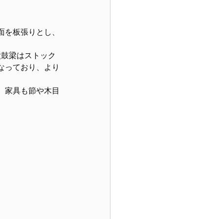
面を板張りとし、
太鼓梁はストック
なっており、より
。家具も節や木目