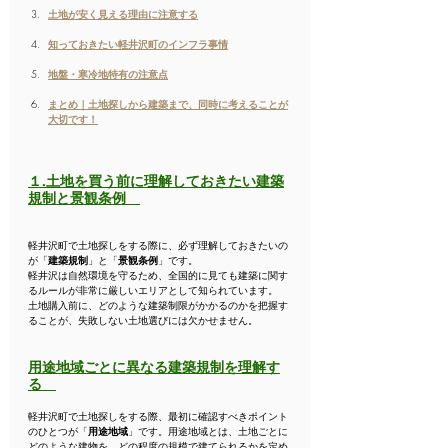
土地が安く見える理由に注意する
知っておきたい軽井沢町のインフラ事情
地盤・寒冷地特有の注意点
まとめ｜土地探しから建築まで、同時に考えることが
大切です！
１.土地を買う前に理解しておきたい建築
規制と景観条例　
軽井沢町で土地探しをする際に、必ず理解しておきたいの
が「
建築規制
」と「
景観条例
」です。
軽井沢は自然環境を守るため、全国的に見ても建築に関す
るルールが非常に厳しいエリアとして知られています。
土地購入前に、どのような建築制限がかかるのかを把握す
ることが、失敗しない土地選びには欠かせません。
用途地域ごとに異なる建築規制を理解す
る
軽井沢町で土地探しをする際、最初に確認すべきポイント
のひとつが「
用途地域
」です。用途地域とは、土地ごとに
どのような建物を、どの程度の規模で建てられるかを定め