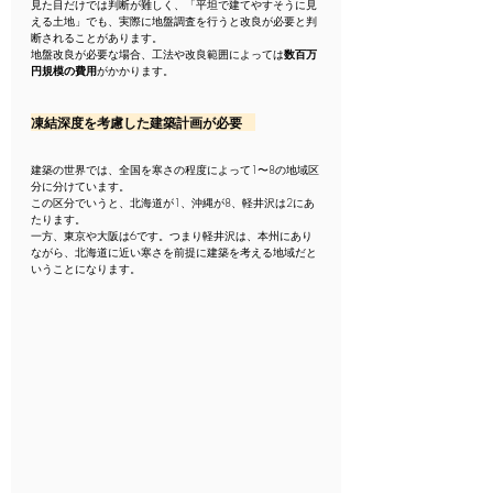
見た目だけでは判断が難しく、「平坦で建てやすそうに見
える土地」でも、実際に地盤調査を行うと改良が必要と判
断されることがあります。
地盤改良が必要な場合、工法や改良範囲によっては
数百万
円規模の費用
がかかります。
凍結深度を考慮した建築計画が必要　
建築の世界では、全国を寒さの程度によって1〜8の地域区
分に分けています。
この区分でいうと、北海道が1、沖縄が8、軽井沢は2にあ
たります。
一方、東京や大阪は6です。つまり軽井沢は、本州にあり
ながら、北海道に近い寒さを前提に建築を考える地域だと
いうことになります。