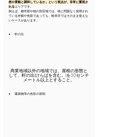
然や景観と調和しているか」という視点が、非常に重視さ
れる
エリアです。
例えば、都市部や他の別荘地では、特に問題なく採用され
ている外観や色彩であっても、軽井沢ではそのまま使えな
いケースがあります。
軒の出
商業地域以外の地域では、屋根の形態と
して、軒の出(けらばを含む。)を50センチ
メートル以上とすること。
建築物等の色彩の規制