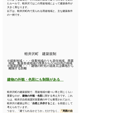
たルールで、軽井沢ではこの用途地域によって建築条件が
大きく異なります。
以下は、軽井沢町内で見られる用途地域と、主な建築条件
の一例です。
軽井沢町　建築規制
※緩衝地域・・・保養地域のうち居住地域、商業
地域、集落形成地域の境界から60ｍ以内の地域
※後退距離・・・建物の軒先の道路又は隣地から
離隔する距離　　　　　　　　　　　　　　　
建物の外観・色彩にも制限がある
軽井沢町の建築規制で、用途地域や建ぺい率と同じくらい
重要なのが、
建物の外観・色彩
に関する考え方です。これ
らは、軽井沢自然保護対策要綱の中でも整理されており、
軽井沢の建築は常に「
自然と共存すること
」を前提として
考えられています。
つまり、「建てられるかどうか」だけでなく、
「周囲の自