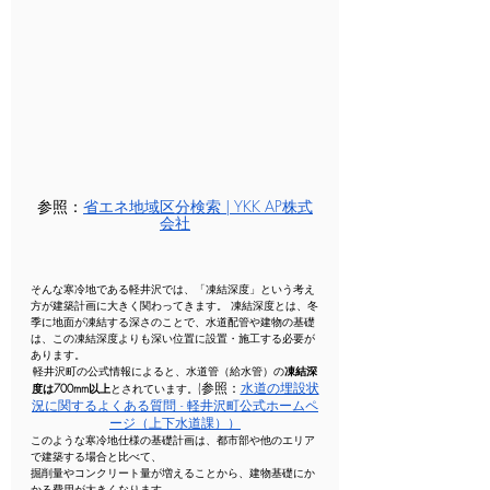
参照：
省エネ地域区分検索 | YKK AP株式
会社
そんな寒冷地である軽井沢では、「凍結深度」という考え
方が建築計画に大きく関わってきます。 凍結深度とは、冬
季に地面が凍結する深さのことで、水道配管や建物の基礎
は、この凍結深度よりも深い位置に設置・施工する必要が
あります。
軽井沢町の公式情報によると、水道管（給水管）の
凍結深
(参照：
水道の埋設状
度は700mm以上
とされています。
況に関するよくある質問 - 軽井沢町公式ホームペ
ージ（上下水道課）
）
このような寒冷地仕様の基礎計画は、都市部や他のエリア
で建築する場合と比べて、
掘削量やコンクリート量が増えることから、建物基礎にか
かる費用が大きくなります。