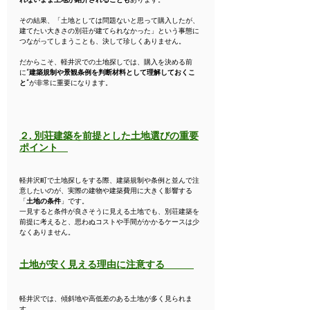
その結果、「土地としては問題ないと思って購入したが、
建てたい大きさの別荘が建てられなかった」という事態に
つながってしまうことも、決して珍しくありません。
だからこそ、軽井沢での土地探しでは、購入を決める前
に
“建築規制や景観条例を判断材料として理解しておくこ
と”
が非常に重要になります。
２. 別荘建築を前提とした土地選びの重要
ポイント　
軽井沢町で土地探しをする際、建築規制や条例と並んで注
意したいのが、実際の建物や建築費用に大きく影響する
「
土地の条件
」です。
一見すると条件が良さそうに見える土地でも、別荘建築を
前提に考えると、思わぬコストや手間がかかるケースは少
なくありません。
土地が安く見える理由に注意する
軽井沢では、傾斜地や高低差のある土地が多く見られま
す。