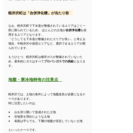
軽井沢町は「合併浄化槽」が当たり前　
なお、軽井沢町で下水道が整備されているエリアはごく一
部に限られているため、 ほとんどの土地が
合併浄化槽
を使
用するエリアとなります。
「どうしても下水道が整備されたエリアが良い」と考える
場合、中軽井沢や借宿エリアなど、選択できるエリアが限
られています。
もうひとつ、軽井沢町は都市ガスが整備されていないた
め、基本的にガスはすべて
プロパンガスでの供給
となりま
す。
地盤・寒冷地特有の注意点
軽井沢では、土地の条件によって地盤改良が必要になるケ
ースがあります。
特に注意したいのは、
山を切り開いて造成された土地
谷地形を埋めたような土地
表面は平らでも、下層の地盤が安定していない土地
といったケースです。