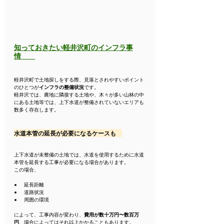
知っておきたい軽井沢町のインフラ事
情
軽井沢町で土地探しをする際、見落とされやすいポイント
のひとつが
インフラの整備状況
です。
軽井沢では、農地に隣接する土地や、木々が多い山林の中
にある土地等では、上下水道が整備されていないエリアも
数多く存在します。
水道本管の延長が必要になるケースも　
上下水道が未整備の土地では、水道を使用するために水道
本管を延長する工事が必要になる場合があります。
この場合、
延長距離
道路状況
周囲の環境
によって、工事内容が変わり、
費用が数十万円〜数百万
円
、場合によってはそれ以上かかることもあります。