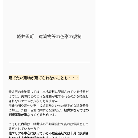
軽井沢町　建築物等の色彩の規制
建てたい建物が建てられないことも・・・
軽井沢の土地探しでは、土地資料に記載されている情報だ
けでは、実際にどのような建物が建てられるのかを把握し
きれないケースが少なくありません。
用途地域や建ぺい率、後退距離といった基本的な建築条件
に加え、外観・色彩に関する配慮など、
軽井沢ならではの
判断基準が重なってくるため
です。
こうした内容は、軽井沢の不動産会社であれば常識として
共有されている一方で、
他エリアを中心に扱っている不動産会社では十分に説明さ
れないまま土地が紹介されることも
あります。