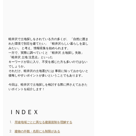
軽井沢で土地探しをされている方の多くが、 「自然に囲ま
れた環境で別荘を建てたい」 「軽井沢らしい暮らしを楽し
みたい」 と考え、情報収集を始められます。
一方で、実際に調べていくと 「軽井沢 土地探し 失敗」
「軽井沢 土地 注意点」といった
キーワードが目に入り、不安を感じた方も多いのではない
でしょうか。
それだけ、軽井沢の土地選びには 事前に知っておかないと
後悔しやすいポイントが多いということでもあります。
今回は、軽井沢で土地探しを検討する際に押さえておきた
いポイントを紹介します！
ＩＮＤＥＸ
用途地域ごとに異なる建築規制を理解する
建物の外観・色彩にも制限がある