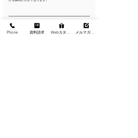
Phone
資料請求
Webカタログ
メルマガ登録
まとめ｜
軽井沢の土地探しから建築まで、同時に
考えることが大切です！
軽井沢での土地探しは、価格や立地だけで判断してしまう
と、建築規制や土地条件、インフラや寒冷地特有の影響に
よって、「思い描いていた別荘や住まいが建てられない」
という結果につながることもあります。
だからこそ、
土地選びと建築計画は切り離さず、最初から
同時に考えることが重要です！
当社では、軽井沢での家づくりを前提に、土地探しの段階
から建築の視点でアドバイスを行っています。
土地を購入する前から「この土地で、どんな建物が建てら
れるのか」「総予算はどのくらいになるのか」といったご
相談も可能です。
軽井沢での別荘・住まいづくりを検討されている方は、ぜ
ひお気軽にご相談ください！