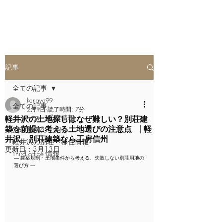
軽井沢の新築別荘
記事
全ての記事
kanaya99
全ての記事
2月1日
読了時間: 7分
ニュース・受賞情報
軽井沢の土地探しはなぜ難しい？別荘建
築を前提に考える土地選びの注意点 | 軽
別荘実例のご紹介
井沢 別荘建築なら工房信州
軽井沢の別荘・移住情報
更新日：
3月13日
Third office 情報
― 建築規制・土地条件から考える、失敗しない別荘用地の
選び方 ―