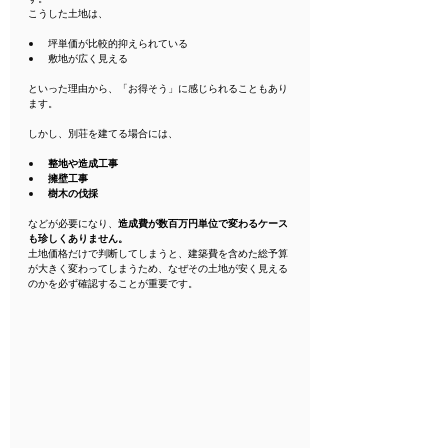
こうした土地は、
坪単価が比較的抑えられている
敷地が広く見える
といった理由から、「お得そう」に感じられることもあり
ます。
しかし、別荘を建てる場合には、
整地や造成工事
擁壁工事
樹木の伐採
などが必要になり、
造成費が数百万円単位で変わるケース
も珍しくありません。
土地価格だけで判断してしまうと、建築費を含めた総予算
が大きく変わってしまうため、なぜその土地が安く見える
のかを必ず確認することが重要です。